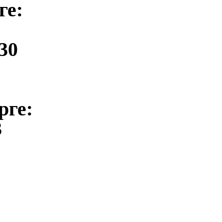
ге:
30
рге:
3