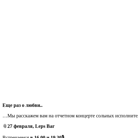
Еще раз о любви..
…Мы расскажем вам на отчетном концерте сольных исполните
📎
27 февраля, Leps Bar
Встречаемся
в 16.00 и 19.30
🎙