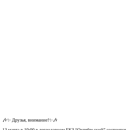
🎶✨ Друзья, внимание!✨🎶
13 марта в 19:00 в легендарном БКЗ “Октябрьский” состоится